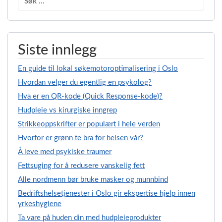
etter:
Siste innlegg
En guide til lokal søkemotoroptimalisering i Oslo
Hvordan velger du egentlig en psykolog?
Hva er en QR-kode (Quick Response-kode)?
Hudpleie vs kirurgiske inngrep
Strikkeoppskrifter er populært i hele verden
Hvorfor er grønn te bra for helsen vår?
Å leve med psykiske traumer
Fettsuging for å redusere vanskelig fett
Alle nordmenn bør bruke masker og munnbind
Bedriftshelsetjenester i Oslo gir ekspertise hjelp innen
yrkeshygiene
Ta vare på huden din med hudpleieprodukter