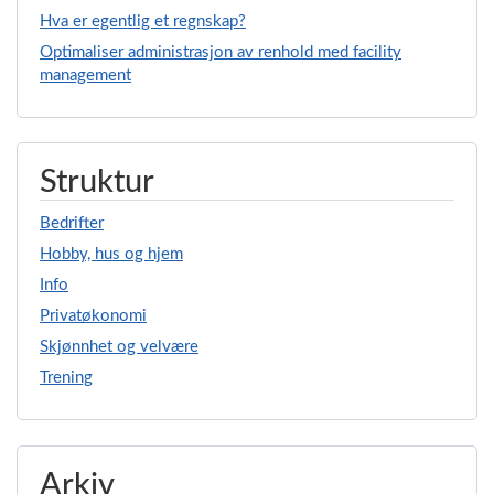
Hva er egentlig et regnskap?
Optimaliser administrasjon av renhold med facility
management
Struktur
Bedrifter
Hobby, hus og hjem
Info
Privatøkonomi
Skjønnhet og velvære
Trening
Arkiv