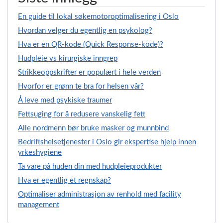
En guide til lokal søkemotoroptimalisering i Oslo
Hvordan velger du egentlig en psykolog?
Hva er en QR-kode (Quick Response-kode)?
Hudpleie vs kirurgiske inngrep
Strikkeoppskrifter er populært i hele verden
Hvorfor er grønn te bra for helsen vår?
Å leve med psykiske traumer
Fettsuging for å redusere vanskelig fett
Alle nordmenn bør bruke masker og munnbind
Bedriftshelsetjenester i Oslo gir ekspertise hjelp innen
yrkeshygiene
Ta vare på huden din med hudpleieprodukter
Hva er egentlig et regnskap?
Optimaliser administrasjon av renhold med facility
management