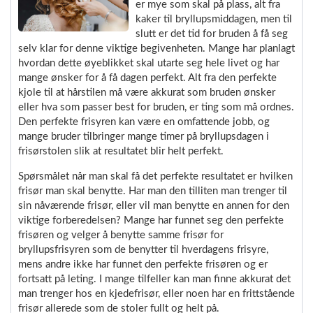
er mye som skal på plass, alt fra
kaker til bryllupsmiddagen, men til
slutt er det tid for bruden å få seg
selv klar for denne viktige begivenheten. Mange har planlagt
hvordan dette øyeblikket skal utarte seg hele livet og har
mange ønsker for å få dagen perfekt. Alt fra den perfekte
kjole til at hårstilen må være akkurat som bruden ønsker
eller hva som passer best for bruden, er ting som må ordnes.
Den perfekte frisyren kan være en omfattende jobb, og
mange bruder tilbringer mange timer på bryllupsdagen i
frisørstolen slik at resultatet blir helt perfekt.
Spørsmålet når man skal få det perfekte resultatet er hvilken
frisør man skal benytte. Har man den tilliten man trenger til
sin nåværende frisør, eller vil man benytte en annen for den
viktige forberedelsen? Mange har funnet seg den perfekte
frisøren og velger å benytte samme frisør for
bryllupsfrisyren som de benytter til hverdagens frisyre,
mens andre ikke har funnet den perfekte frisøren og er
fortsatt på leting. I mange tilfeller kan man finne akkurat det
man trenger hos en kjedefrisør, eller noen har en frittstående
frisør allerede som de stoler fullt og helt på.