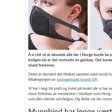
Å si rett ut at absolutt alle her i Norge burde ha
boligen sin er det motsatte av galskap. Det burde
stund fremover.
Dette er desidert det tiltaket sammen med sosial i
tilbakegangen av
coronaviruset (covid-19)
.
Vi har i lang tid smilt og ristet på hodet når vi har 
store folkehav av mennesker i storbyer som Hong K
som den største selvfølgen. Og dette var før coron