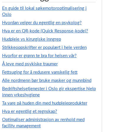
En guide til lokal søkemotoroptimalisering i
Oslo
Hvordan velger du egentlig en psykolog?
Hva er en QR-kode (Quick Response-kode)?
Hudpleie vs kirurgiske inngrep
Strikkeoppskrifter er populært i hele verden
Hvorfor er grønn te bra for helsen vår?
Å leve med psykiske traumer
Fettsuging for å redusere vanskelig fett
Alle nordmenn bør bruke masker og munnbind
Bedriftshelsetjenester i Oslo gir ekspertise hjelp
innen yrkeshygiene
Ta vare på huden din med hudpleieprodukter
Hva er egentlig et regnskap?
Optimaliser administrasjon av renhold med
facility management