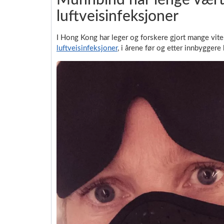
Munnbind har lenge vært 
luftveisinfeksjoner
I Hong Kong har leger og forskere gjort mange vit
luftveisinfeksjoner
, i årene før og etter innbygger