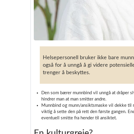
Helsepersonell bruker ikke bare munnbi
også for å unngå å gi videre potensiel
trenger å beskyttes.
Den som bærer munnbind vil unngå at dråper sly
hindrer man at man smitter andre.
Munnbind og munn/ansiktsmaske vil dekke til m
viktig å sette den på rett den første gangen. E
eventuell smitte fra hender til ansiktet.
En kulturgreie?