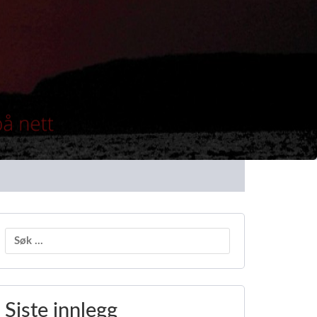
Søk
etter:
Siste innlegg