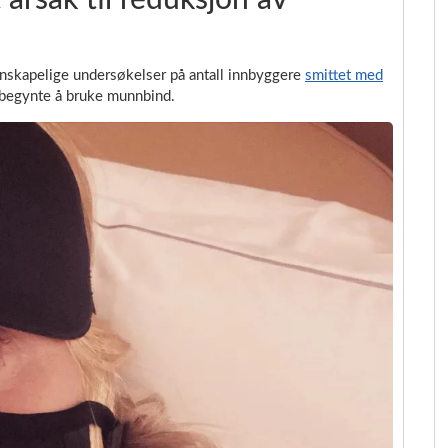
årsak til reduksjon av
enskapelige undersøkelser på antall innbyggere
smittet med
e begynte å bruke munnbind.