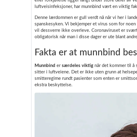
eller forkjølelse ligger langt under store deler av v
luftveisinfeksjoner, har munnbind vært en viktig fakt
Denne lærdommen er gull verdt nå når vi her i land
spanskesyken. Vi bekjemper et virus som for noen a
vil dessverre ikke overleve. Coronaviruset er svæ
obligatorisk når man i disse dager er ute blant and
Fakta er at munnbind bes
Munnbind
er
særdeles viktig
når det kommer til å
sitter i luftveiene. Det er ikke uten grunn at helse
smitteregime rundt pasienter som enten er smittso
ekstra beskyttelse.