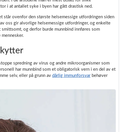
erden. I de årstidene man er mest utsatt for slike
or i at antallet syke i byen har gått drastisk ned.
et står ovenfor den største helsemessige utfordringen siden
v oss gir alvorlige helsemessige utfordringer, og enkelte
rt smittsomt, og derfor burde munnbind innføres som
re mennesker.
kytter
 stoppe spredning av virus og andre mikroorganismer som
personell har munnbind som et obligatorisk vern i en del av et
mme selv, eller på grunn av
dårlig immunforsvar
behøver