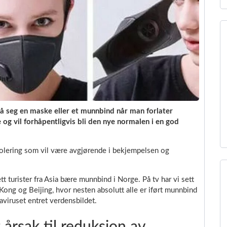
 på seg en maske eller et munnbind når man forlater
 og vil forhåpentligvis bli den nye normalen i en god
solering som vil være avgjørende i bekjempelsen og
sett turister fra Asia bære munnbind i Norge. På tv har vi sett
ong og Beijing, hvor nesten absolutt alle er iført munnbind
aviruset entret verdensbildet.