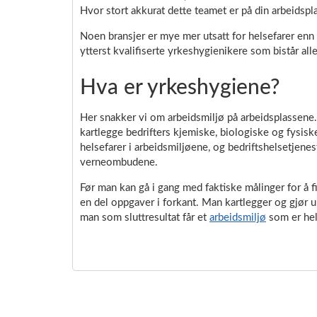
Hvor stort akkurat dette teamet er på din arbeidsp
Noen bransjer er mye mer utsatt for helsefarer enn
ytterst kvalifiserte yrkeshygienikere som bistår all
Hva er yrkeshygiene?
Her snakker vi om arbeidsmiljø på arbeidsplassene.
kartlegge bedrifters kjemiske, biologiske og fysiske
helsefarer i arbeidsmiljøene, og bedriftshelsetjen
verneombudene.
Før man kan gå i gang med faktiske målinger for å f
en del oppgaver i forkant. Man kartlegger og gjør ul
man som sluttresultat får et
arbeidsmiljø
som er hel