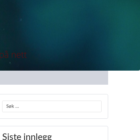
Søk
etter:
Siste innlegg