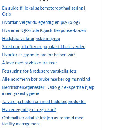
En guide til lokal søkemotoroptimalisering i
Oslo
Hvordan velger du egentlig en psykolog?
Hva er en QR-kode (Quick Response-kode)?
Hudpleie vs kirurgiske inngrep
Strikkeoppskrifter er populært i hele verden
Hvorfor er grønn te bra for helsen vår?
Å leve med psykiske traumer
Fettsuging for å redusere vanskelig fett
Alle nordmenn bør bruke masker og munnbind
Bedriftshelsetjenester i Oslo gir ekspertise hjelp
innen yrkeshygiene
Ta vare på huden din med hudpleieprodukter
Hva er egentlig et regnskap?
Optimaliser administrasjon av renhold med
facility management