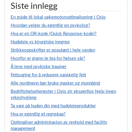
Siste innlegg
En guide til lokal søkemotoroptimalisering i Oslo
Hvordan velger du egentlig en psykolog?
Hva er en QR-kode (Quick Response-kode)?
Hudpleie vs kirurgiske inngrep
Strikkeoppskrifter er populært i hele verden
Hvorfor er grønn te bra for helsen vår?
Å leve med psykiske traumer
Fettsuging for å redusere vanskelig fett
Alle nordmenn bør bruke masker og munnbind
Bedriftshelsetjenester i Oslo gir ekspertise hjelp innen
yrkeshygiene
Ta vare på huden din med hudpleieprodukter
Hva er egentlig et regnskap?
Optimaliser administrasjon av renhold med facility
management