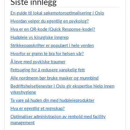
Siste innlegg
En guide til lokal søkemotoroptimalisering i Oslo
Hvordan velger du egentlig en psykolog?
Hva er en QR-kode (Quick Response-kode)?
Hudpleie vs kirurgiske inngrep
Strikkeoppskrifter er populært i hele verden
Hvorfor er grønn te bra for helsen vår?
Å leve med psykiske traumer
Fettsuging for å redusere vanskelig fett
Alle nordmenn bør bruke masker og munnbind
Bedriftshelsetjenester i Oslo gir ekspertise hjelp innen
yrkeshygiene
Ta vare på huden din med hudpleieprodukter
Hva er egentlig et regnskap?
Optimaliser administrasjon av renhold med facility
management