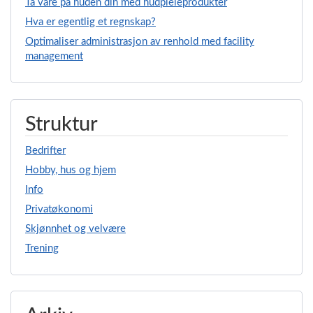
Ta vare på huden din med hudpleieprodukter
Hva er egentlig et regnskap?
Optimaliser administrasjon av renhold med facility
management
Struktur
Bedrifter
Hobby, hus og hjem
Info
Privatøkonomi
Skjønnhet og velvære
Trening