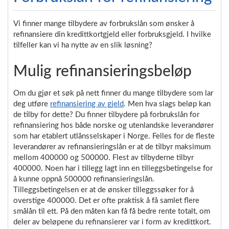
Vi finner mange tilbydere av forbrukslån som ønsker å
refinansiere din kredittkortgjeld eller forbruksgjeld. I hvilke
tilfeller kan vi ha nytte av en slik løsning?
Mulig refinansieringsbeløp
Om du gjør et søk på nett finner du mange tilbydere som lar
deg utføre
refinansiering av gjeld
. Men hva slags beløp kan
de tilby for dette? Du finner tilbydere på forbrukslån for
refinansiering hos både norske og utenlandske leverandører
som har etablert utlånsselskaper i Norge. Felles for de fleste
leverandører av refinansieringslån er at de tilbyr maksimum
mellom 400000 og 500000. Flest av tilbyderne tilbyr
400000. Noen har i tillegg lagt inn en tilleggsbetingelse for
å kunne oppnå 500000 refinansieringslån.
Tilleggsbetingelsen er at de ønsker tilleggssøker for å
overstige 400000. Det er ofte praktisk å få samlet flere
smålån til ett. På den måten kan få få bedre rente totalt, om
deler av beløpene du refinansierer var i form av kredittkort.