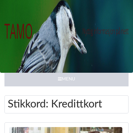
MENU
Stikkord:
Kredittkort