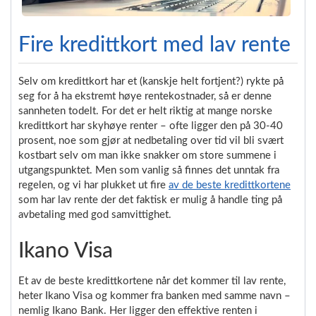
Fire kredittkort med lav rente
Selv om kredittkort har et (kanskje helt fortjent?) rykte på
seg for å ha ekstremt høye rentekostnader, så er denne
sannheten todelt. For det er helt riktig at mange norske
kredittkort har skyhøye renter – ofte ligger den på 30-40
prosent, noe som gjør at nedbetaling over tid vil bli svært
kostbart selv om man ikke snakker om store summene i
utgangspunktet. Men som vanlig så finnes det unntak fra
regelen, og vi har plukket ut fire
av de beste kredittkortene
som har lav rente der det faktisk er mulig å handle ting på
avbetaling med god samvittighet.
Ikano Visa
Et av de beste kredittkortene når det kommer til lav rente,
heter Ikano Visa og kommer fra banken med samme navn –
nemlig Ikano Bank. Her ligger den effektive renten i