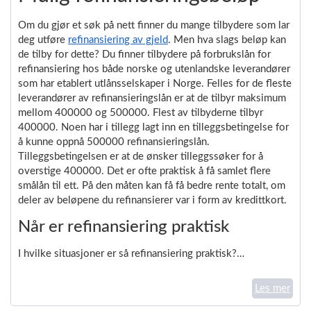
Om du gjør et søk på nett finner du mange tilbydere som lar
deg utføre
refinansiering av gjeld
. Men hva slags beløp kan
de tilby for dette? Du finner tilbydere på forbrukslån for
refinansiering hos både norske og utenlandske leverandører
som har etablert utlånsselskaper i Norge. Felles for de fleste
leverandører av refinansieringslån er at de tilbyr maksimum
mellom 400000 og 500000. Flest av tilbyderne tilbyr
400000. Noen har i tillegg lagt inn en tilleggsbetingelse for
å kunne oppnå 500000 refinansieringslån.
Tilleggsbetingelsen er at de ønsker tilleggssøker for å
overstige 400000. Det er ofte praktisk å få samlet flere
smålån til ett. På den måten kan få få bedre rente totalt, om
deler av beløpene du refinansierer var i form av kredittkort.
Når er refinansiering praktisk
I hvilke situasjoner er så refinansiering praktisk?…
Les mer