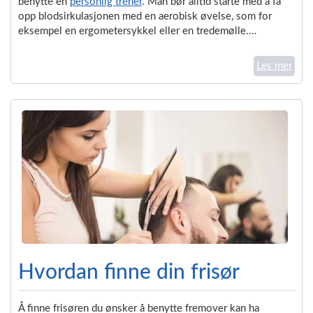
benytte en
personlig trener
. Man bør alltid starte med å få
opp blodsirkulasjonen med en aerobisk øvelse, som for
eksempel en ergometersykkel eller en tredemølle.…
Les mer
Hvordan finne din frisør
Å finne frisøren du ønsker å benytte fremover kan ha