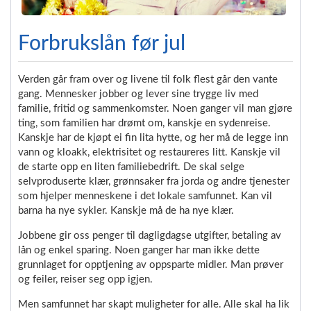
Forbrukslån før jul
Verden går fram over og livene til folk flest går den vante
gang. Mennesker jobber og lever sine trygge liv med
familie, fritid og sammenkomster. Noen ganger vil man gjøre
ting, som familien har drømt om, kanskje en sydenreise.
Kanskje har de kjøpt ei fin lita hytte, og her må de legge inn
vann og kloakk, elektrisitet og restaureres litt. Kanskje vil
de starte opp en liten familiebedrift. De skal selge
selvproduserte klær, grønnsaker fra jorda og andre tjenester
som hjelper menneskene i det lokale samfunnet. Kan vil
barna ha nye sykler. Kanskje må de ha nye klær.
Jobbene gir oss penger til dagligdagse utgifter, betaling av
lån og enkel sparing. Noen ganger har man ikke dette
grunnlaget for opptjening av oppsparte midler. Man prøver
og feiler, reiser seg opp igjen.
Men samfunnet har skapt muligheter for alle. Alle skal ha lik