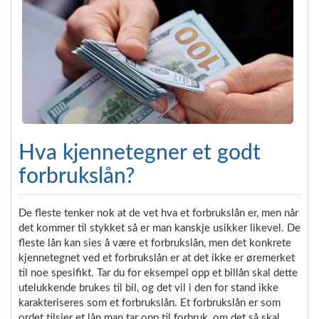
Hva kjennetegner et godt
forbrukslån?
De fleste tenker nok at de vet hva et forbrukslån er, men når
det kommer til stykket så er man kanskje usikker likevel. De
fleste lån kan sies å være et forbrukslån, men det konkrete
kjennetegnet ved et forbrukslån er at det ikke er øremerket
til noe spesifikt. Tar du for eksempel opp et billån skal dette
utelukkende brukes til bil, og det vil i den for stand ikke
karakteriseres som et forbrukslån. Et forbrukslån er som
ordet tilsier et lån man tar opp til forbruk, om det så skal