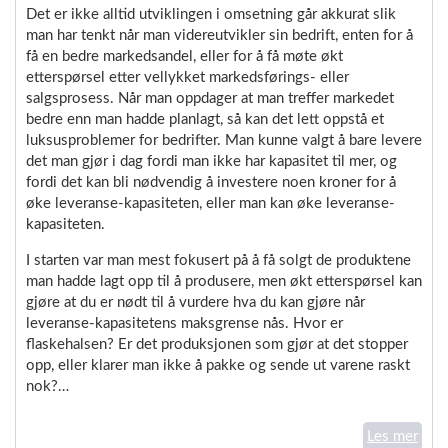
Det er ikke alltid utviklingen i omsetning går akkurat slik
man har tenkt når man videreutvikler sin bedrift, enten for å
få en bedre markedsandel, eller for å få møte økt
etterspørsel etter vellykket markedsførings- eller
salgsprosess. Når man oppdager at man treffer markedet
bedre enn man hadde planlagt, så kan det lett oppstå et
luksusproblemer for bedrifter. Man kunne valgt å bare levere
det man gjør i dag fordi man ikke har kapasitet til mer, og
fordi det kan bli nødvendig å investere noen kroner for å
øke leveranse-kapasiteten, eller man kan øke leveranse-
kapasiteten.
I starten var man mest fokusert på å få solgt de produktene
man hadde lagt opp til å produsere, men økt etterspørsel kan
gjøre at du er nødt til å vurdere hva du kan gjøre når
leveranse-kapasitetens maksgrense nås. Hvor er
flaskehalsen? Er det produksjonen som gjør at det stopper
opp, eller klarer man ikke å pakke og sende ut varene raskt
nok?…
Les mer